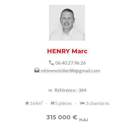
HENRY Marc
06.40.27.96.26
mhimmobilier88@gmail.com
Référence : 344
164m²
5 pièces
3 chambres
315 000
€
H.A.I