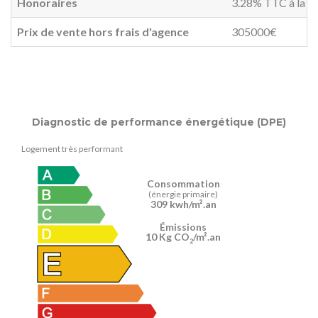
Honoraires
3.28% TTC à la ch
Prix de vente hors frais d'agence
305000€
Diagnostic de performance énergétique (DPE)
Logement très performant
Consommation
(énergie primaire)
309 kwh/m².an
Émissions
10 Kg CO
/m².an
2