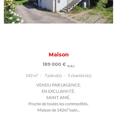
Maison
189 000
€
H.A.I
142 m²
7 pièce(s)
5 chambre(s)
VENDU PAR L'AGENCE.
EN EXCLUSIVITÉ.
SAINT AMÉ.
Proche de toutes les commodités.
Maison de 142m² habi...