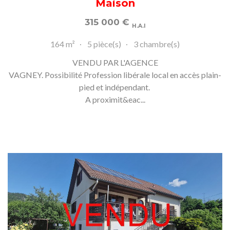
Maison
315 000
€
H.A.I
164 m²
5 pièce(s)
3 chambre(s)
VENDU PAR L'AGENCE
VAGNEY. Possibilité Profession libérale local en accès plain-
pied et indépendant.
A proximit&eac...