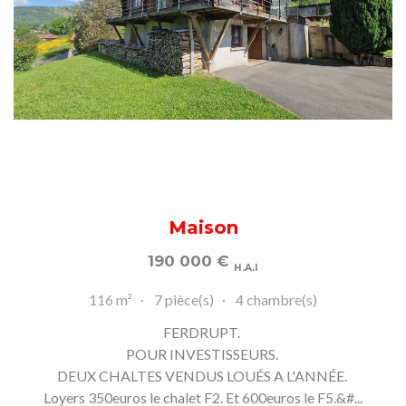
Maison
190 000
€
H.A.I
116 m²
7 pièce(s)
4 chambre(s)
FERDRUPT.
POUR INVESTISSEURS.
DEUX CHALTES VENDUS LOUÉS A L'ANNÉE.
Loyers 350euros le chalet F2. Et 600euros le F5.&#...