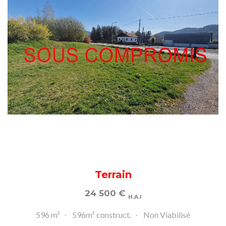
Terrain
24 500
€
H.A.I
596 m²
596m² construct.
Non Viabilisé