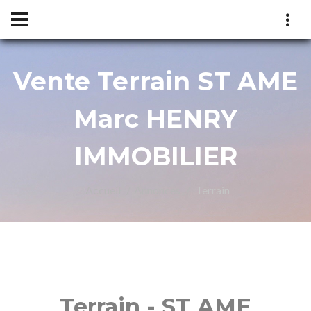
Vente Terrain ST AME
c
Marc HENRY
IMMOBILIER
Accueil
Annonces
Terrain
NRY
Terrain - ST AME